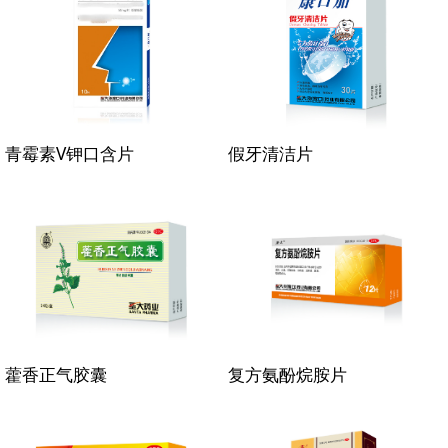
青霉素V钾口含片
假牙清洁片
藿香正气胶囊
复方氨酚烷胺片